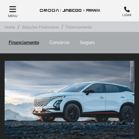
LIGAR
MENU
Home
Soluções Financeiras
Financiamento
Financiamento
Consórcio
Seguro