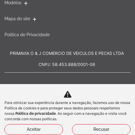
Modelos
Mapa do site
Política de Privacidade
PRIMAVIA O & J COMERCIO DE VEICULOS E PECAS LTDA
CNPJ: 58.453.888/0001-06
Para otimizar sua experiência durante a navegação, fazemos uso de nossa
No trânsito, enxergar o outro salva
Política de cookies e para proteger seus dados pessoais respeitamos
vidas.
nossa
. Ao seguir com a navegação e visita você
Política de privacidade
concorda com nossas políticas.
Aceitar
Recusar
Desenvolvido pela DEALERSPACE ® Direitos Reservados.