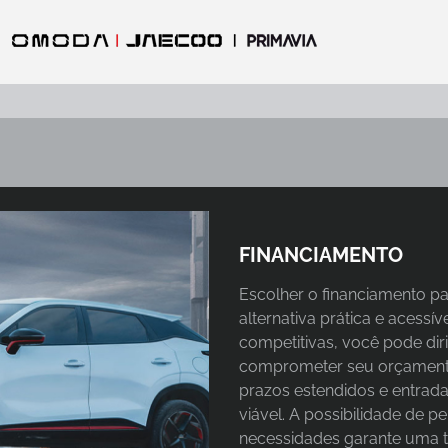
FINANCIAMENTO
Escolher o financiamento pa
alternativa prática e acessív
competitivas, você pode dir
comprometer seu orçamento
prazos estendidos e entrad
viável. A possibilidade de 
necessidades garante uma t