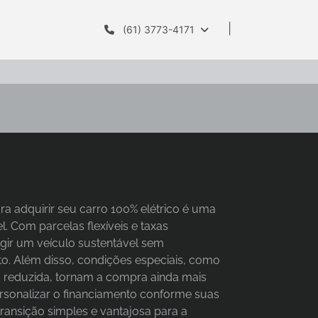
(61) 3773-4171
ra adquirir seu carro 100% elétrico é uma
el. Com parcelas flexíveis e taxas
igir um veículo sustentável sem
. Além disso, condições especiais, como
a reduzida, tornam a compra ainda mais
personalizar o financiamento conforme suas
ransição simples e vantajosa para a