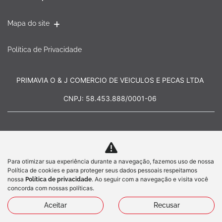
Mapa do site
Política de Privacidade
PRIMAVIA O & J COMERCIO DE VEICULOS E PECAS LTDA
CNPJ: 58.453.888/0001-06
Para otimizar sua experiência durante a navegação, fazemos uso de nossa
No trânsito, enxergar o outro salva
Política de cookies e para proteger seus dados pessoais respeitamos
vidas.
nossa
. Ao seguir com a navegação e visita você
Política de privacidade
concorda com nossas políticas.
Aceitar
Recusar
Desenvolvido pela DEALERSPACE ® Direitos Reservados.