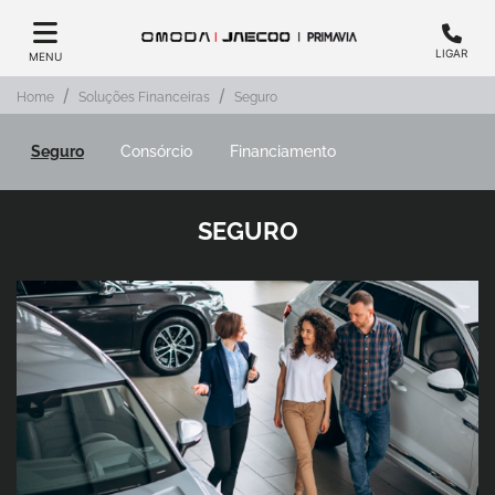
LIGAR
MENU
Home
Soluções Financeiras
Seguro
Seguro
Consórcio
Financiamento
SEGURO