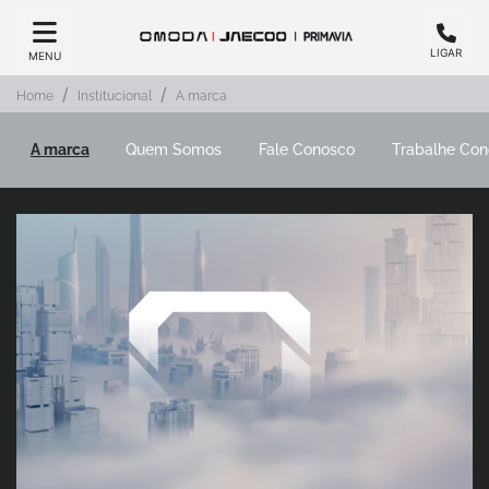
LIGAR
MENU
Home
Institucional
A marca
A marca
Quem Somos
Fale Conosco
Trabalhe Con