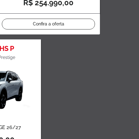
R$ 254.990,00
Confira a oferta
HS P
restige
GE 26/27