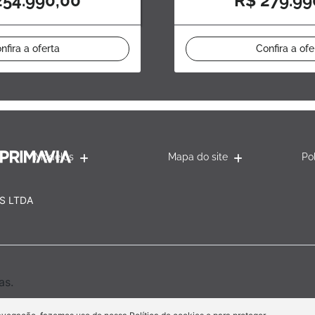
254.990,00
R$ 279.99
nfira a oferta
Confira a ofe
Modelos
Mapa do site
Po
S LTDA
as.