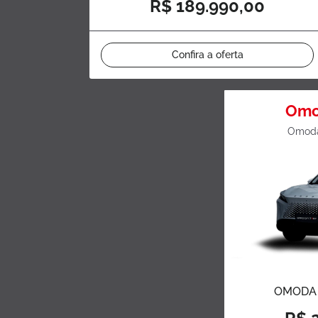
R$ 189.990,00
Confira a oferta
Omo
Omoda
OMODA 