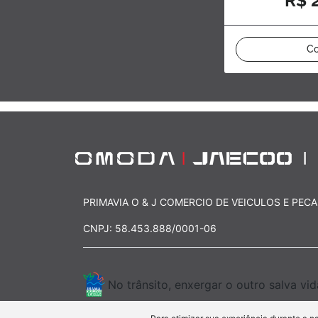
R$ 
Co
PRIMAVIA O & J COMERCIO DE VEICULOS E PECA
CNPJ: 58.453.888/0001-06
No trânsito, enxergar o outro salva vid